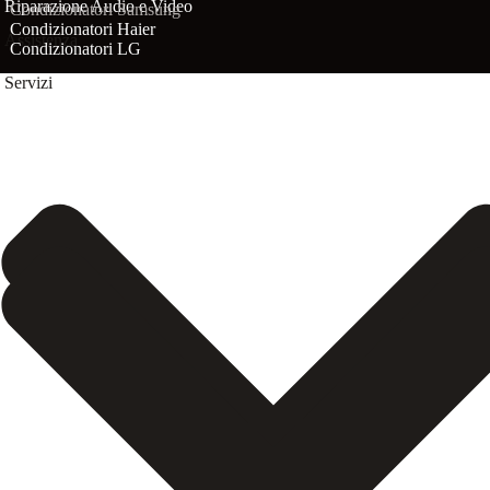
Riparazione Audio e Video
Condizionatori Samsung
Condizionatori Haier
Assistenza
Condizionatori LG
Servizi